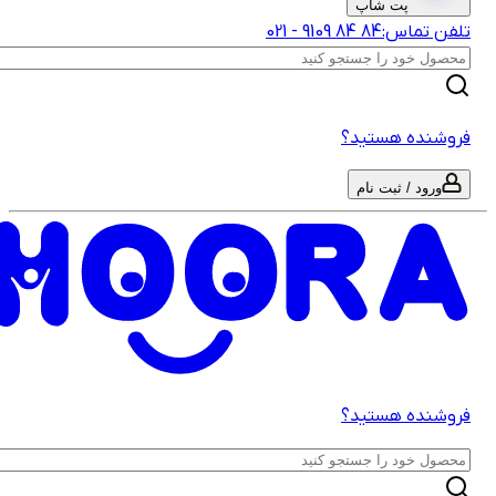
پت شاپ
لفن تماس:
‎9109‎ ‎84‎ ‎84‎
-
021
روشنده هستید؟
ورود / ثبت نام
روشنده هستید؟