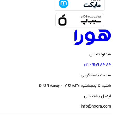
ماره تماس
021 - ‎9109‎ ‎84‎ ‎84
اعت پاسخگویی
نبه تا پنجشنبه ۸:۳۰ تا ۱۷ - جمعه ۹ تا ۱۶
یمیل پشتیبانی
info@hoora.co