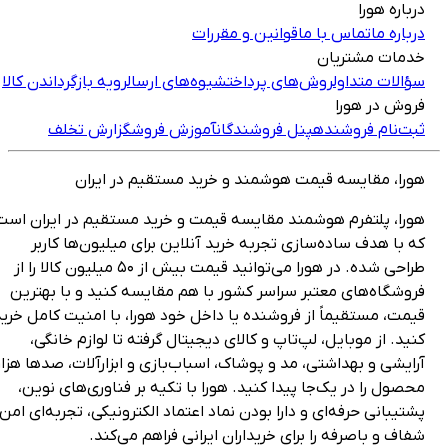
رباره هورا
رباره ما
تماس با ما
قوانین و مقررات
دمات مشتریان
ؤالات متداول
روش‌های پرداخت
شیوه‌های ارسال
رویه بازگرداندن کالا
روش در هورا
بت‌نام فروشنده
پنل فروشندگان
آموزش فروش
گزارش تخلف
ورا، مقایسه قیمت هوشمند و خرید مستقیم در ایران
ورا، پلتفرم هوشمند مقایسه قیمت و خرید مستقیم در ایران است
ه با هدف ساده‌سازی تجربه خرید آنلاین برای میلیون‌ها کاربر
طراحی شده. در هورا می‌توانید قیمت بیش از ۵۰ میلیون کالا را از
روشگاه‌های معتبر سراسر کشور با هم مقایسه کنید و با بهترین
یمت، مستقیماً از فروشنده یا داخل خود هورا، با امنیت کامل خرید
نید. از موبایل، لپ‌تاپ و کالای دیجیتال گرفته تا لوازم خانگی،
رایشی و بهداشتی، مد و پوشاک، اسباب‌بازی و ابزارآلات، صدها هزار
حصول را در یک‌جا پیدا کنید. هورا با تکیه بر فناوری‌های نوین،
شتیبانی حرفه‌ای و دارا بودن نماد اعتماد الکترونیکی، تجربه‌ای امن،
فاف و باصرفه را برای خریداران ایرانی فراهم می‌کند.