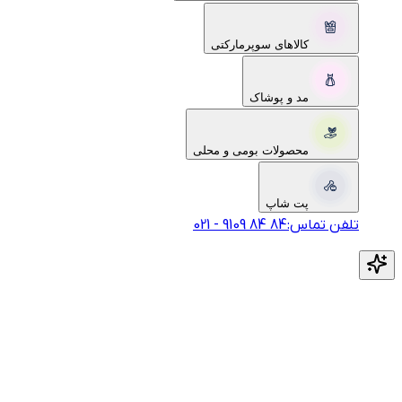
کالاهای سوپرمارکتی
مد و پوشاک
محصولات بومی و محلی
پت شاپ
تلفن تماس:
‎9109‎ ‎84‎ ‎84‎
-
021