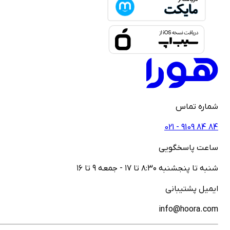
ماره تماس
021 - ‎9109‎ ‎84‎ ‎84
اعت پاسخگویی
نبه تا پنجشنبه ۸:۳۰ تا ۱۷ - جمعه ۹ تا ۱۶
یمیل پشتیبانی
info@hoora.co