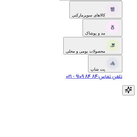
کالاهای سوپرمارکتی
مد و پوشاک
محصولات بومی و محلی
پت شاپ
تلفن تماس:
‎9109‎ ‎84‎ ‎84‎
-
021