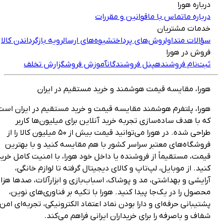
رباره هورا
رباره ما
تماس با ما
قوانین و مقررات
دمات مشتریان
ؤالات متداول
روش‌های پرداخت
شیوه‌های ارسال
رویه بازگرداندن کالا
روش در هورا
بت‌نام فروشنده
پنل فروشندگان
آموزش فروش
گزارش تخلف
ورا، مقایسه قیمت هوشمند و خرید مستقیم در ایران
ورا، پلتفرم هوشمند مقایسه قیمت و خرید مستقیم در ایران است
ه با هدف ساده‌سازی تجربه خرید آنلاین برای میلیون‌ها کاربر
طراحی شده. در هورا می‌توانید قیمت بیش از ۵۰ میلیون کالا را از
روشگاه‌های معتبر سراسر کشور با هم مقایسه کنید و با بهترین
یمت، مستقیماً از فروشنده یا داخل خود هورا، با امنیت کامل خرید
نید. از موبایل، لپ‌تاپ و کالای دیجیتال گرفته تا لوازم خانگی،
رایشی و بهداشتی، مد و پوشاک، اسباب‌بازی و ابزارآلات، صدها هزار
حصول را در یک‌جا پیدا کنید. هورا با تکیه بر فناوری‌های نوین،
شتیبانی حرفه‌ای و دارا بودن نماد اعتماد الکترونیکی، تجربه‌ای امن،
فاف و باصرفه را برای خریداران ایرانی فراهم می‌کند.