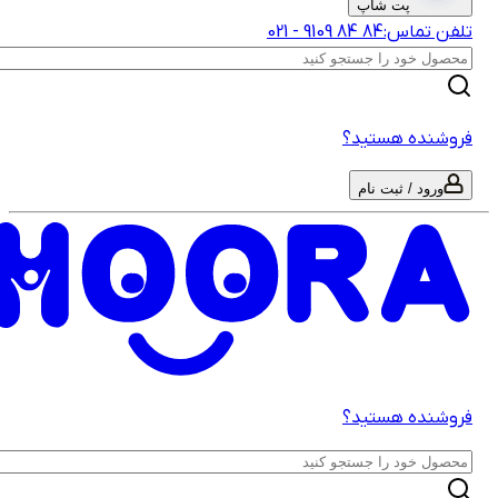
پت شاپ
لفن تماس:
‎9109‎ ‎84‎ ‎84‎
-
021
روشنده هستید؟
ورود / ثبت نام
روشنده هستید؟