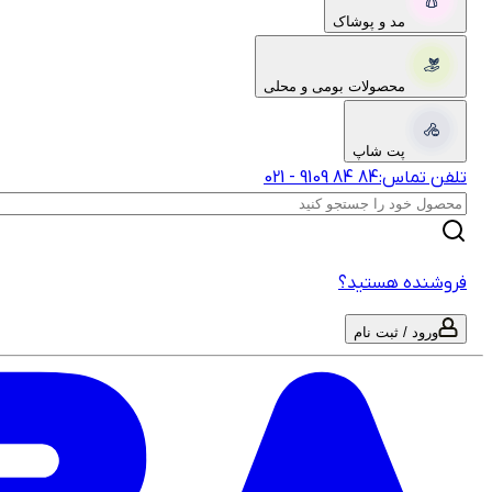
مد و پوشاک
محصولات بومی و محلی
پت شاپ
تلفن تماس:
‎9109‎ ‎84‎ ‎84‎
-
021
فروشنده هستید؟
ورود / ثبت نام