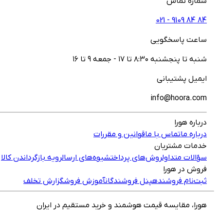
شماره تماس
021 - ‎9109‎ ‎84‎ ‎84‎
ساعت پاسخگویی
شنبه تا پنجشنبه ۸:۳۰ تا ۱۷ - جمعه ۹ تا ۱۶
ایمیل پشتیبانی
info@hoora.com
درباره هورا
درباره ما
تماس با ما
قوانین و مقررات
خدمات مشتریان
سؤالات متداول
روش‌های پرداخت
شیوه‌های ارسال
رویه بازگرداندن کالا
فروش در هورا
ثبت‌نام فروشنده
پنل فروشندگان
آموزش فروش
گزارش تخلف
هورا، مقایسه قیمت هوشمند و خرید مستقیم در ایران