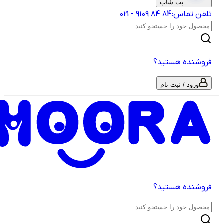
پت شاپ
لفن تماس:
‎9109‎ ‎84‎ ‎84‎
-
021
روشنده هستید؟
ورود / ثبت نام
روشنده هستید؟