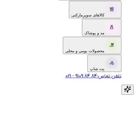
کالاهای سوپرمارکتی
مد و پوشاک
محصولات بومی و محلی
پت شاپ
تلفن تماس:
‎9109‎ ‎84‎ ‎84‎
-
021