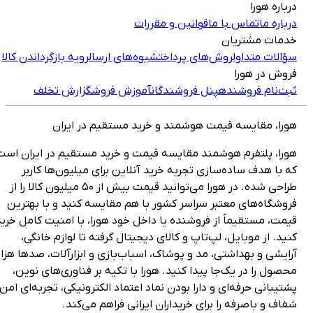
رباره هورا
رباره ما
تماس با ما
قوانین و مقررات
دمات مشتریان
ؤالات متداول
روش‌های پرداخت
شیوه‌های ارسال
رویه بازگرداندن کالا
روش در هورا
بت‌نام فروشنده
پنل فروشندگان
آموزش فروش
گزارش تخلف
ورا، مقایسه قیمت هوشمند و خرید مستقیم در ایران
ورا، پلتفرم هوشمند مقایسه قیمت و خرید مستقیم در ایران است
ه با هدف ساده‌سازی تجربه خرید آنلاین برای میلیون‌ها کاربر
طراحی شده. در هورا می‌توانید قیمت بیش از ۵۰ میلیون کالا را از
روشگاه‌های معتبر سراسر کشور با هم مقایسه کنید و با بهترین
یمت، مستقیماً از فروشنده یا داخل خود هورا، با امنیت کامل خرید
نید. از موبایل، لپ‌تاپ و کالای دیجیتال گرفته تا لوازم خانگی،
رایشی و بهداشتی، مد و پوشاک، اسباب‌بازی و ابزارآلات، صدها هزار
حصول را در یک‌جا پیدا کنید. هورا با تکیه بر فناوری‌های نوین،
شتیبانی حرفه‌ای و دارا بودن نماد اعتماد الکترونیکی، تجربه‌ای امن،
فاف و باصرفه را برای خریداران ایرانی فراهم می‌کند.