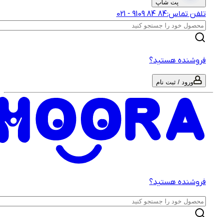
پت شاپ
لفن تماس:
‎9109‎ ‎84‎ ‎84‎
-
021
روشنده هستید؟
ورود / ثبت نام
روشنده هستید؟