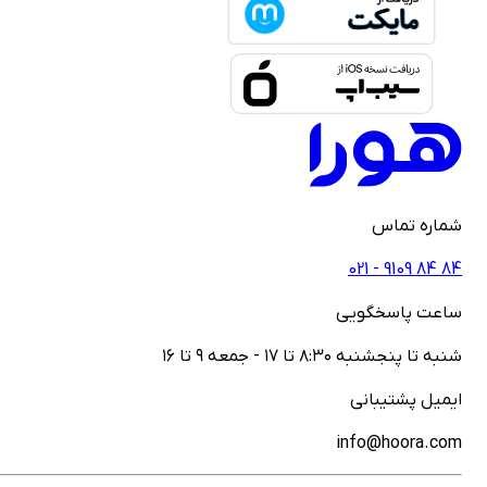
ماره تماس
021 - ‎9109‎ ‎84‎ ‎84
اعت پاسخگویی
نبه تا پنجشنبه ۸:۳۰ تا ۱۷ - جمعه ۹ تا ۱۶
یمیل پشتیبانی
info@hoora.co