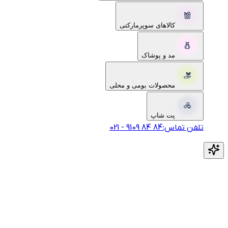
کالاهای سوپرمارکتی
مد و پوشاک
محصولات بومی و محلی
پت شاپ
تلفن تماس:
‎9109‎ ‎84‎ ‎84‎
-
021