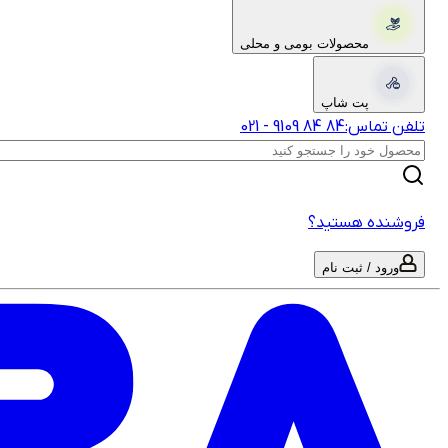
محصولات بومی و محلی
پت شاپ
تلفن تماس:
‎9109‎ ‎84‎ ‎84‎
-
021
فروشنده هستید؟
ورود / ثبت نام