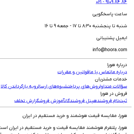
021 - ‎9109‎ ‎84‎ ‎84‎
ساعت پاسخگویی
شنبه تا پنجشنبه ۸:۳۰ تا ۱۷ - جمعه ۹ تا ۱۶
ایمیل پشتیبانی
info@hoora.com
درباره هورا
درباره ما
تماس با ما
قوانین و مقررات
خدمات مشتریان
سؤالات متداول
روش‌های پرداخت
شیوه‌های ارسال
رویه بازگرداندن کالا
فروش در هورا
ثبت‌نام فروشنده
پنل فروشندگان
آموزش فروش
گزارش تخلف
هورا، مقایسه قیمت هوشمند و خرید مستقیم در ایران