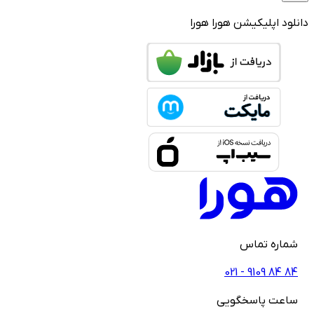
 اپلیکیشن هورا
هورا
ره تماس
021 - ‎9109‎ ‎84‎
ت پاسخگویی