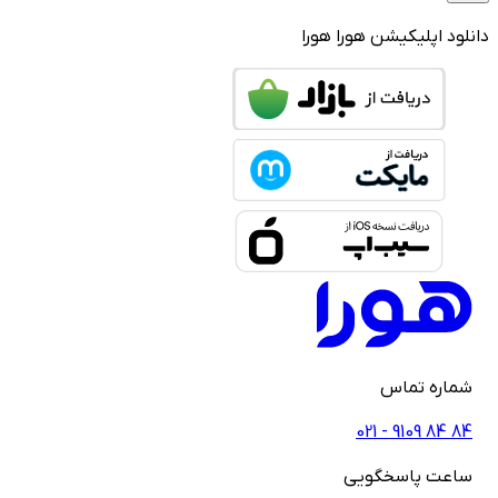
 اپلیکیشن هورا
هورا
ره تماس
021 - ‎9109‎ ‎84‎
ت پاسخگویی