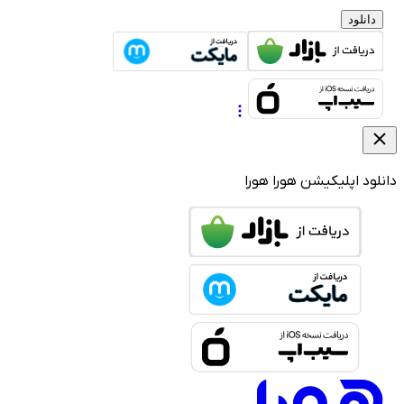
دانلود
لود اپلیکیشن هورا
هورا