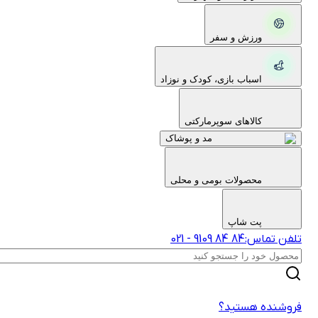
ورزش و سفر
اسباب بازی، کودک و نوزاد
کالاهای سوپرمارکتی
مد و پوشاک
محصولات بومی و محلی
پت شاپ
لفن تماس:
‎9109‎ ‎84‎ ‎84‎
-
021
روشنده هستید؟