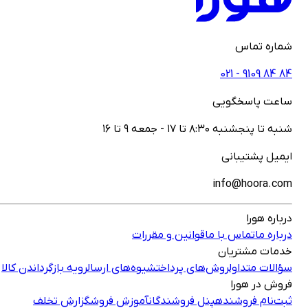
ماره تماس
021 - ‎9109‎ ‎84‎ ‎84
اعت پاسخگویی
نبه تا پنجشنبه ۸:۳۰ تا ۱۷ - جمعه ۹ تا ۱۶
یمیل پشتیبانی
info@hoora.co
رباره هورا
رباره ما
تماس با ما
قوانین و مقررات
دمات مشتریان
ؤالات متداول
روش‌های پرداخت
شیوه‌های ارسال
رویه بازگرداندن کالا
روش در هورا
بت‌نام فروشنده
پنل فروشندگان
آموزش فروش
گزارش تخلف