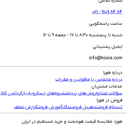
شماره تماس
021 - ‎9109‎ ‎84‎ ‎84‎
ساعت پاسخگویی
شنبه تا پنجشنبه ۸:۳۰ تا ۱۷ - جمعه ۹ تا ۱۶
ایمیل پشتیبانی
info@hoora.com
درباره هورا
درباره ما
تماس با ما
قوانین و مقررات
خدمات مشتریان
سؤالات متداول
روش‌های پرداخت
شیوه‌های ارسال
رویه بازگرداندن کالا
فروش در هورا
ثبت‌نام فروشنده
پنل فروشندگان
آموزش فروش
گزارش تخلف
هورا، مقایسه قیمت هوشمند و خرید مستقیم در ایران