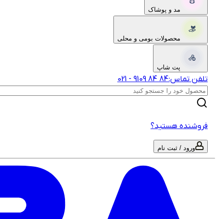
مد و پوشاک
محصولات بومی و محلی
پت شاپ
تلفن تماس:
‎9109‎ ‎84‎ ‎84‎
-
021
فروشنده هستید؟
ورود / ثبت نام