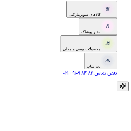
کالاهای سوپرمارکتی
مد و پوشاک
محصولات بومی و محلی
پت شاپ
تلفن تماس:
‎9109‎ ‎84‎ ‎84‎
-
021