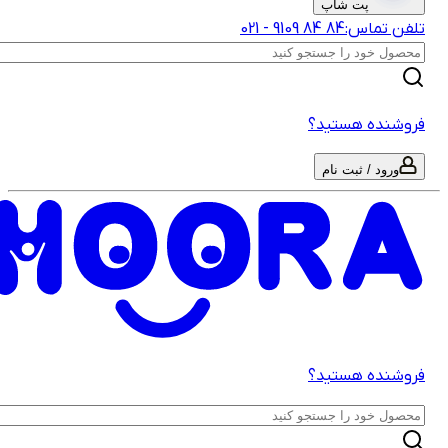
پت شاپ
لفن تماس:
‎9109‎ ‎84‎ ‎84‎
-
021
روشنده هستید؟
ورود / ثبت نام
روشنده هستید؟