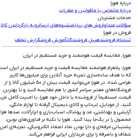
رباره هورا
رباره ما
تماس با ما
قوانین و مقررات
دمات مشتریان
ؤالات متداول
روش‌های پرداخت
شیوه‌های ارسال
رویه بازگرداندن کالا
روش در هورا
بت‌نام فروشنده
پنل فروشندگان
آموزش فروش
گزارش تخلف
ورا، مقایسه قیمت هوشمند و خرید مستقیم در ایران
ورا، پلتفرم هوشمند مقایسه قیمت و خرید مستقیم در ایران است
ه با هدف ساده‌سازی تجربه خرید آنلاین برای میلیون‌ها کاربر
طراحی شده. در هورا می‌توانید قیمت بیش از ۵۰ میلیون کالا را از
روشگاه‌های معتبر سراسر کشور با هم مقایسه کنید و با بهترین
یمت، مستقیماً از فروشنده یا داخل خود هورا، با امنیت کامل خرید
نید. از موبایل، لپ‌تاپ و کالای دیجیتال گرفته تا لوازم خانگی،
رایشی و بهداشتی، مد و پوشاک، اسباب‌بازی و ابزارآلات، صدها هزار
حصول را در یک‌جا پیدا کنید. هورا با تکیه بر فناوری‌های نوین،
شتیبانی حرفه‌ای و دارا بودن نماد اعتماد الکترونیکی، تجربه‌ای امن،
فاف و باصرفه را برای خریداران ایرانی فراهم می‌کند.