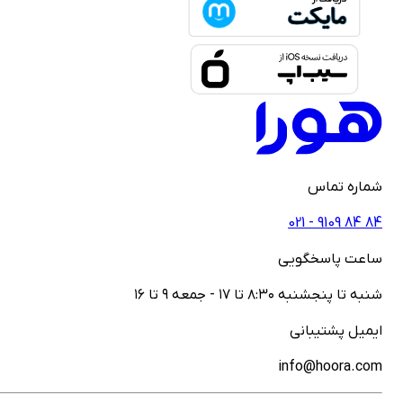
ماره تماس
021 - ‎9109‎ ‎84‎ ‎84
اعت پاسخگویی
نبه تا پنجشنبه ۸:۳۰ تا ۱۷ - جمعه ۹ تا ۱۶
یمیل پشتیبانی
info@hoora.co