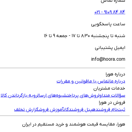
شماره تماس
021 - ‎9109‎ ‎84‎ ‎84‎
ساعت پاسخگویی
شنبه تا پنجشنبه ۸:۳۰ تا ۱۷ - جمعه ۹ تا ۱۶
ایمیل پشتیبانی
info@hoora.com
درباره هورا
درباره ما
تماس با ما
قوانین و مقررات
خدمات مشتریان
سؤالات متداول
روش‌های پرداخت
شیوه‌های ارسال
رویه بازگرداندن کالا
فروش در هورا
ثبت‌نام فروشنده
پنل فروشندگان
آموزش فروش
گزارش تخلف
هورا، مقایسه قیمت هوشمند و خرید مستقیم در ایران