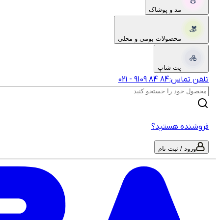
مد و پوشاک
محصولات بومی و محلی
پت شاپ
تلفن تماس:
‎9109‎ ‎84‎ ‎84‎
-
021
فروشنده هستید؟
ورود / ثبت نام