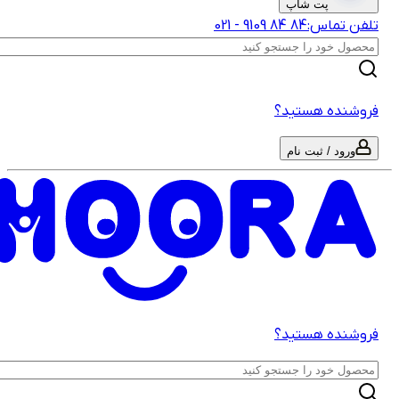
پت شاپ
لفن تماس:
‎9109‎ ‎84‎ ‎84‎
-
021
روشنده هستید؟
ورود / ثبت نام
روشنده هستید؟