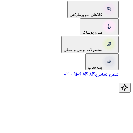
کالاهای سوپرمارکتی
مد و پوشاک
محصولات بومی و محلی
پت شاپ
تلفن تماس:
‎9109‎ ‎84‎ ‎84‎
-
021