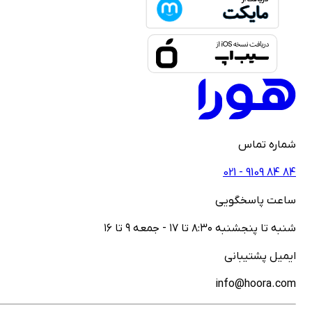
ماره تماس
021 - ‎9109‎ ‎84‎ ‎84
اعت پاسخگویی
نبه تا پنجشنبه ۸:۳۰ تا ۱۷ - جمعه ۹ تا ۱۶
یمیل پشتیبانی
info@hoora.co