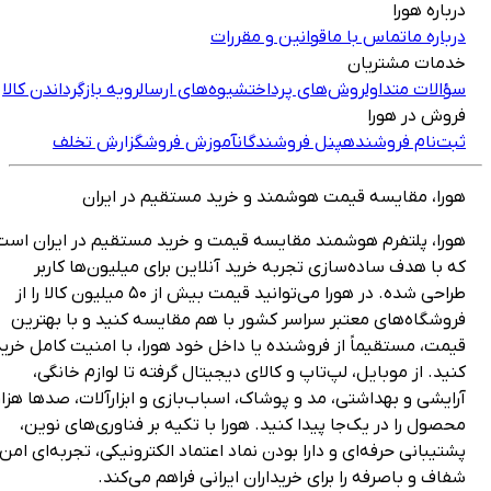
رباره هورا
رباره ما
تماس با ما
قوانین و مقررات
دمات مشتریان
ؤالات متداول
روش‌های پرداخت
شیوه‌های ارسال
رویه بازگرداندن کالا
روش در هورا
بت‌نام فروشنده
پنل فروشندگان
آموزش فروش
گزارش تخلف
ورا، مقایسه قیمت هوشمند و خرید مستقیم در ایران
ورا، پلتفرم هوشمند مقایسه قیمت و خرید مستقیم در ایران است
ه با هدف ساده‌سازی تجربه خرید آنلاین برای میلیون‌ها کاربر
طراحی شده. در هورا می‌توانید قیمت بیش از ۵۰ میلیون کالا را از
روشگاه‌های معتبر سراسر کشور با هم مقایسه کنید و با بهترین
یمت، مستقیماً از فروشنده یا داخل خود هورا، با امنیت کامل خرید
نید. از موبایل، لپ‌تاپ و کالای دیجیتال گرفته تا لوازم خانگی،
رایشی و بهداشتی، مد و پوشاک، اسباب‌بازی و ابزارآلات، صدها هزار
حصول را در یک‌جا پیدا کنید. هورا با تکیه بر فناوری‌های نوین،
شتیبانی حرفه‌ای و دارا بودن نماد اعتماد الکترونیکی، تجربه‌ای امن،
فاف و باصرفه را برای خریداران ایرانی فراهم می‌کند.