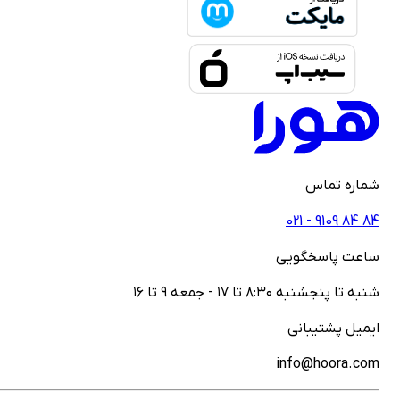
ماره تماس
021 - ‎9109‎ ‎84‎ ‎84
اعت پاسخگویی
نبه تا پنجشنبه ۸:۳۰ تا ۱۷ - جمعه ۹ تا ۱۶
یمیل پشتیبانی
info@hoora.co