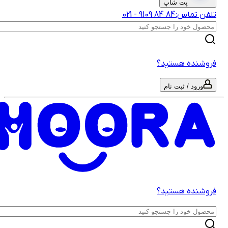
پت شاپ
لفن تماس:
‎9109‎ ‎84‎ ‎84‎
-
021
روشنده هستید؟
ورود / ثبت نام
روشنده هستید؟