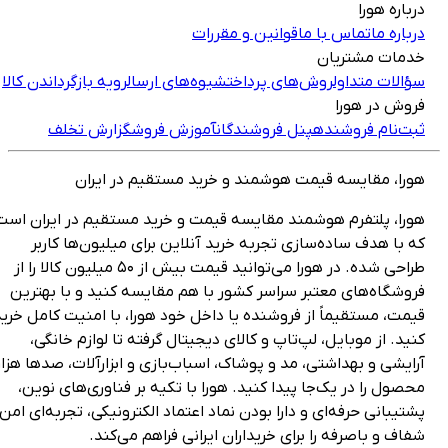
رباره هورا
رباره ما
تماس با ما
قوانین و مقررات
دمات مشتریان
ؤالات متداول
روش‌های پرداخت
شیوه‌های ارسال
رویه بازگرداندن کالا
روش در هورا
بت‌نام فروشنده
پنل فروشندگان
آموزش فروش
گزارش تخلف
ورا، مقایسه قیمت هوشمند و خرید مستقیم در ایران
ورا، پلتفرم هوشمند مقایسه قیمت و خرید مستقیم در ایران است
ه با هدف ساده‌سازی تجربه خرید آنلاین برای میلیون‌ها کاربر
طراحی شده. در هورا می‌توانید قیمت بیش از ۵۰ میلیون کالا را از
روشگاه‌های معتبر سراسر کشور با هم مقایسه کنید و با بهترین
یمت، مستقیماً از فروشنده یا داخل خود هورا، با امنیت کامل خرید
نید. از موبایل، لپ‌تاپ و کالای دیجیتال گرفته تا لوازم خانگی،
رایشی و بهداشتی، مد و پوشاک، اسباب‌بازی و ابزارآلات، صدها هزار
حصول را در یک‌جا پیدا کنید. هورا با تکیه بر فناوری‌های نوین،
شتیبانی حرفه‌ای و دارا بودن نماد اعتماد الکترونیکی، تجربه‌ای امن،
فاف و باصرفه را برای خریداران ایرانی فراهم می‌کند.