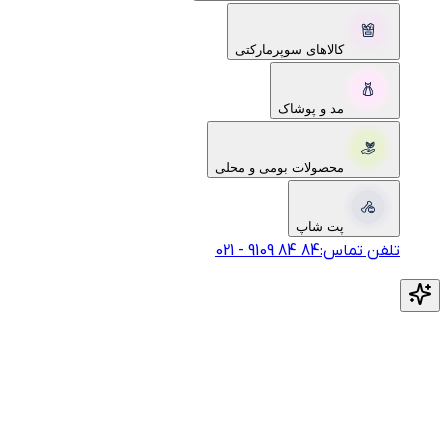
کالاهای سوپرمارکتی
مد و پوشاک
محصولات بومی و محلی
پت شاپ
تلفن تماس:
‎9109‎ ‎84‎ ‎84‎
-
021