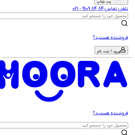
پت شاپ
لفن تماس:
‎9109‎ ‎84‎ ‎84‎
-
021
روشنده هستید؟
ورود / ثبت نام
روشنده هستید؟