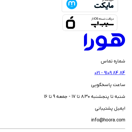
ماره تماس
021 - ‎9109‎ ‎84‎ ‎84
اعت پاسخگویی
نبه تا پنجشنبه ۸:۳۰ تا ۱۷ - جمعه ۹ تا ۱۶
یمیل پشتیبانی
info@hoora.co