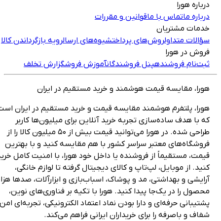
رباره هورا
رباره ما
تماس با ما
قوانین و مقررات
دمات مشتریان
ؤالات متداول
روش‌های پرداخت
شیوه‌های ارسال
رویه بازگرداندن کالا
روش در هورا
بت‌نام فروشنده
پنل فروشندگان
آموزش فروش
گزارش تخلف
ورا، مقایسه قیمت هوشمند و خرید مستقیم در ایران
ورا، پلتفرم هوشمند مقایسه قیمت و خرید مستقیم در ایران است
ه با هدف ساده‌سازی تجربه خرید آنلاین برای میلیون‌ها کاربر
طراحی شده. در هورا می‌توانید قیمت بیش از ۵۰ میلیون کالا را از
روشگاه‌های معتبر سراسر کشور با هم مقایسه کنید و با بهترین
یمت، مستقیماً از فروشنده یا داخل خود هورا، با امنیت کامل خرید
نید. از موبایل، لپ‌تاپ و کالای دیجیتال گرفته تا لوازم خانگی،
رایشی و بهداشتی، مد و پوشاک، اسباب‌بازی و ابزارآلات، صدها هزار
حصول را در یک‌جا پیدا کنید. هورا با تکیه بر فناوری‌های نوین،
شتیبانی حرفه‌ای و دارا بودن نماد اعتماد الکترونیکی، تجربه‌ای امن،
فاف و باصرفه را برای خریداران ایرانی فراهم می‌کند.