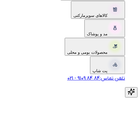
کالاهای سوپرمارکتی
مد و پوشاک
محصولات بومی و محلی
پت شاپ
تلفن تماس:
‎9109‎ ‎84‎ ‎84‎
-
021