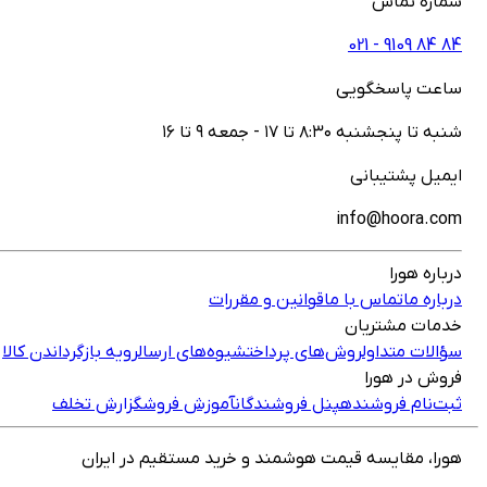
شماره تماس
021 - ‎9109‎ ‎84‎ ‎84‎
ساعت پاسخگویی
شنبه تا پنجشنبه ۸:۳۰ تا ۱۷ - جمعه ۹ تا ۱۶
ایمیل پشتیبانی
info@hoora.com
درباره هورا
درباره ما
تماس با ما
قوانین و مقررات
خدمات مشتریان
سؤالات متداول
روش‌های پرداخت
شیوه‌های ارسال
رویه بازگرداندن کالا
فروش در هورا
ثبت‌نام فروشنده
پنل فروشندگان
آموزش فروش
گزارش تخلف
هورا، مقایسه قیمت هوشمند و خرید مستقیم در ایران