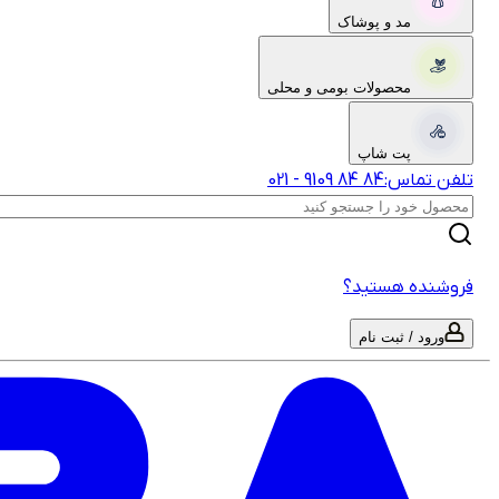
مد و پوشاک
محصولات بومی و محلی
پت شاپ
تلفن تماس:
‎9109‎ ‎84‎ ‎84‎
-
021
فروشنده هستید؟
ورود / ثبت نام