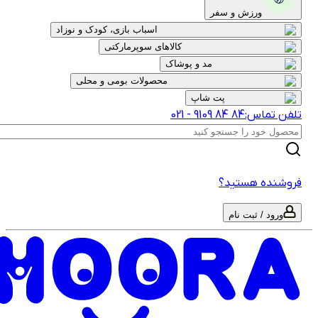
ورزش و سفر
اسباب بازی، کودک و نوزاد
کالاهای سوپرمارکتی
مد و پوشاک
محصولات بومی و محلی
پت شاپ
لفن تماس:
‎9109‎ ‎84‎ ‎84‎
-
021
روشنده هستید؟
ورود / ثبت نام