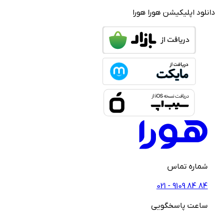
لود اپلیکیشن هورا
هورا
ماره تماس
021 - ‎9109‎ ‎84‎ ‎84
اعت پاسخگویی