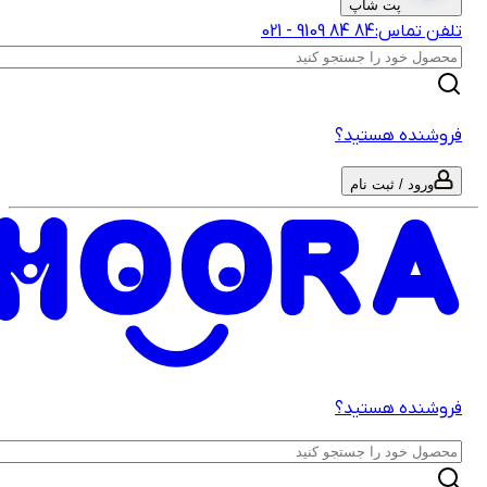
پت شاپ
لفن تماس:
‎9109‎ ‎84‎ ‎84‎
-
021
روشنده هستید؟
ورود / ثبت نام
روشنده هستید؟