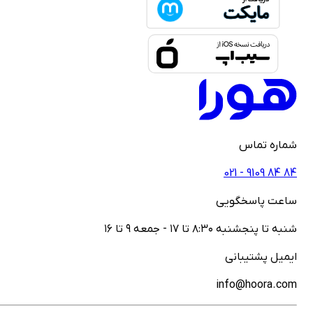
ماره تماس
021 - ‎9109‎ ‎84‎ ‎84
اعت پاسخگویی
نبه تا پنجشنبه ۸:۳۰ تا ۱۷ - جمعه ۹ تا ۱۶
یمیل پشتیبانی
info@hoora.co