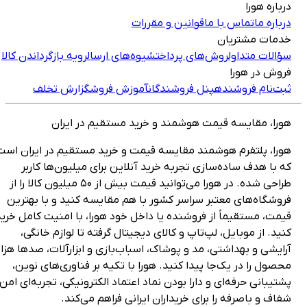
رباره هورا
رباره ما
تماس با ما
قوانین و مقررات
دمات مشتریان
ؤالات متداول
روش‌های پرداخت
شیوه‌های ارسال
رویه بازگرداندن کالا
روش در هورا
بت‌نام فروشنده
پنل فروشندگان
آموزش فروش
گزارش تخلف
ورا، مقایسه قیمت هوشمند و خرید مستقیم در ایران
ورا، پلتفرم هوشمند مقایسه قیمت و خرید مستقیم در ایران است
ه با هدف ساده‌سازی تجربه خرید آنلاین برای میلیون‌ها کاربر
طراحی شده. در هورا می‌توانید قیمت بیش از ۵۰ میلیون کالا را از
روشگاه‌های معتبر سراسر کشور با هم مقایسه کنید و با بهترین
یمت، مستقیماً از فروشنده یا داخل خود هورا، با امنیت کامل خرید
نید. از موبایل، لپ‌تاپ و کالای دیجیتال گرفته تا لوازم خانگی،
رایشی و بهداشتی، مد و پوشاک، اسباب‌بازی و ابزارآلات، صدها هزار
حصول را در یک‌جا پیدا کنید. هورا با تکیه بر فناوری‌های نوین،
شتیبانی حرفه‌ای و دارا بودن نماد اعتماد الکترونیکی، تجربه‌ای امن،
فاف و باصرفه را برای خریداران ایرانی فراهم می‌کند.