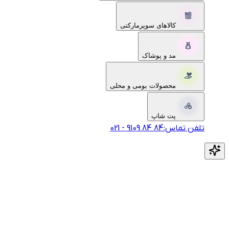
کالاهای سوپرمارکتی
مد و پوشاک
محصولات بومی و محلی
پت شاپ
تلفن تماس:
‎9109‎ ‎84‎ ‎84‎
-
021