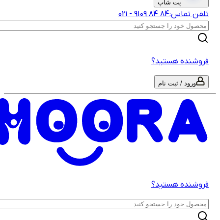
پت شاپ
لفن تماس:
‎9109‎ ‎84‎ ‎84‎
-
021
روشنده هستید؟
ورود / ثبت نام
روشنده هستید؟