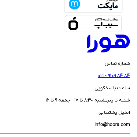
ماره تماس
021 - ‎9109‎ ‎84‎ ‎84
اعت پاسخگویی
نبه تا پنجشنبه ۸:۳۰ تا ۱۷ - جمعه ۹ تا ۱۶
یمیل پشتیبانی
info@hoora.co