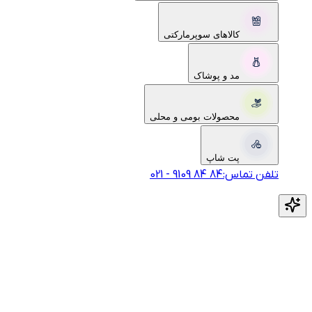
کالاهای سوپرمارکتی
مد و پوشاک
محصولات بومی و محلی
پت شاپ
تلفن تماس:
‎9109‎ ‎84‎ ‎84‎
-
021