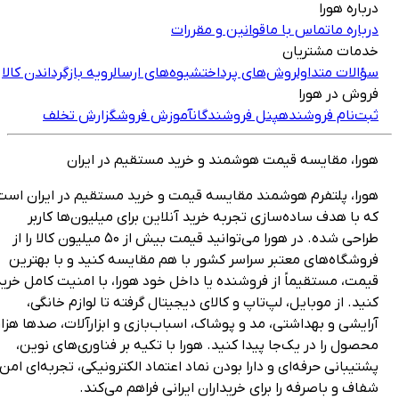
رباره هورا
رباره ما
تماس با ما
قوانین و مقررات
دمات مشتریان
ؤالات متداول
روش‌های پرداخت
شیوه‌های ارسال
رویه بازگرداندن کالا
روش در هورا
بت‌نام فروشنده
پنل فروشندگان
آموزش فروش
گزارش تخلف
ورا، مقایسه قیمت هوشمند و خرید مستقیم در ایران
ورا، پلتفرم هوشمند مقایسه قیمت و خرید مستقیم در ایران است
ه با هدف ساده‌سازی تجربه خرید آنلاین برای میلیون‌ها کاربر
طراحی شده. در هورا می‌توانید قیمت بیش از ۵۰ میلیون کالا را از
روشگاه‌های معتبر سراسر کشور با هم مقایسه کنید و با بهترین
یمت، مستقیماً از فروشنده یا داخل خود هورا، با امنیت کامل خرید
نید. از موبایل، لپ‌تاپ و کالای دیجیتال گرفته تا لوازم خانگی،
رایشی و بهداشتی، مد و پوشاک، اسباب‌بازی و ابزارآلات، صدها هزار
حصول را در یک‌جا پیدا کنید. هورا با تکیه بر فناوری‌های نوین،
شتیبانی حرفه‌ای و دارا بودن نماد اعتماد الکترونیکی، تجربه‌ای امن،
فاف و باصرفه را برای خریداران ایرانی فراهم می‌کند.