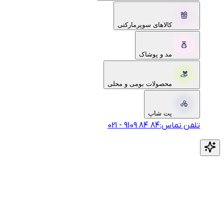
کالاهای سوپرمارکتی
مد و پوشاک
محصولات بومی و محلی
پت شاپ
تلفن تماس:
‎9109‎ ‎84‎ ‎84‎
-
021