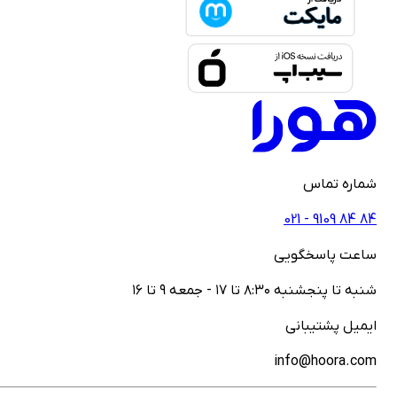
ماره تماس
021 - ‎9109‎ ‎84‎ ‎84
اعت پاسخگویی
نبه تا پنجشنبه ۸:۳۰ تا ۱۷ - جمعه ۹ تا ۱۶
یمیل پشتیبانی
info@hoora.co