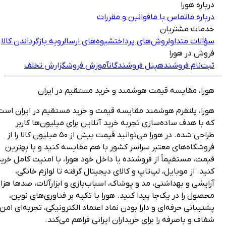
رباره هورا
رباره ما
تماس با ما
قوانین و مقررات
دمات مشتریان
ؤالات متداول
روش‌های پرداخت
شیوه‌های ارسال
رویه بازگرداندن کالا
روش در هورا
بت‌نام فروشنده
پنل فروشندگان
آموزش فروش
گزارش تخلف
ورا، مقایسه قیمت هوشمند و خرید مستقیم در ایران
ورا، پلتفرم هوشمند مقایسه قیمت و خرید مستقیم در ایران است
ه با هدف ساده‌سازی تجربه خرید آنلاین برای میلیون‌ها کاربر
طراحی شده. در هورا می‌توانید قیمت بیش از ۵۰ میلیون کالا را از
روشگاه‌های معتبر سراسر کشور با هم مقایسه کنید و با بهترین
یمت، مستقیماً از فروشنده یا داخل خود هورا، با امنیت کامل خرید
نید. از موبایل، لپ‌تاپ و کالای دیجیتال گرفته تا لوازم خانگی،
رایشی و بهداشتی، مد و پوشاک، اسباب‌بازی و ابزارآلات، صدها هزار
حصول را در یک‌جا پیدا کنید. هورا با تکیه بر فناوری‌های نوین،
شتیبانی حرفه‌ای و دارا بودن نماد اعتماد الکترونیکی، تجربه‌ای امن،
فاف و باصرفه را برای خریداران ایرانی فراهم می‌کند.