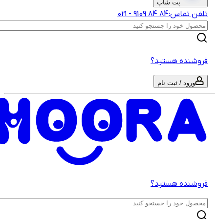
پت شاپ
لفن تماس:
‎9109‎ ‎84‎ ‎84‎
-
021
روشنده هستید؟
ورود / ثبت نام
روشنده هستید؟