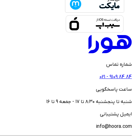
ماره تماس
021 - ‎9109‎ ‎84‎ ‎84
اعت پاسخگویی
نبه تا پنجشنبه ۸:۳۰ تا ۱۷ - جمعه ۹ تا ۱۶
یمیل پشتیبانی
info@hoora.co