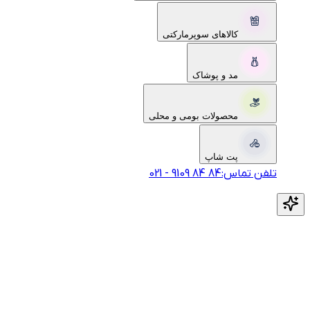
کالاهای سوپرمارکتی
مد و پوشاک
محصولات بومی و محلی
پت شاپ
تلفن تماس:
‎9109‎ ‎84‎ ‎84‎
-
021