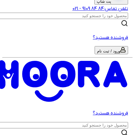
پت شاپ
لفن تماس:
‎9109‎ ‎84‎ ‎84‎
-
021
روشنده هستید؟
ورود / ثبت نام
روشنده هستید؟