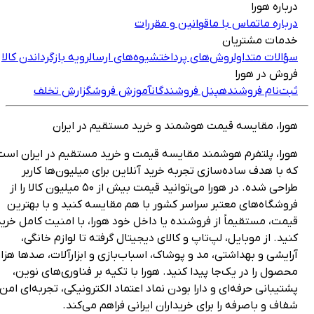
رباره هورا
رباره ما
تماس با ما
قوانین و مقررات
دمات مشتریان
ؤالات متداول
روش‌های پرداخت
شیوه‌های ارسال
رویه بازگرداندن کالا
روش در هورا
بت‌نام فروشنده
پنل فروشندگان
آموزش فروش
گزارش تخلف
ورا، مقایسه قیمت هوشمند و خرید مستقیم در ایران
ورا، پلتفرم هوشمند مقایسه قیمت و خرید مستقیم در ایران است
ه با هدف ساده‌سازی تجربه خرید آنلاین برای میلیون‌ها کاربر
طراحی شده. در هورا می‌توانید قیمت بیش از ۵۰ میلیون کالا را از
روشگاه‌های معتبر سراسر کشور با هم مقایسه کنید و با بهترین
یمت، مستقیماً از فروشنده یا داخل خود هورا، با امنیت کامل خرید
نید. از موبایل، لپ‌تاپ و کالای دیجیتال گرفته تا لوازم خانگی،
رایشی و بهداشتی، مد و پوشاک، اسباب‌بازی و ابزارآلات، صدها هزار
حصول را در یک‌جا پیدا کنید. هورا با تکیه بر فناوری‌های نوین،
شتیبانی حرفه‌ای و دارا بودن نماد اعتماد الکترونیکی، تجربه‌ای امن،
فاف و باصرفه را برای خریداران ایرانی فراهم می‌کند.