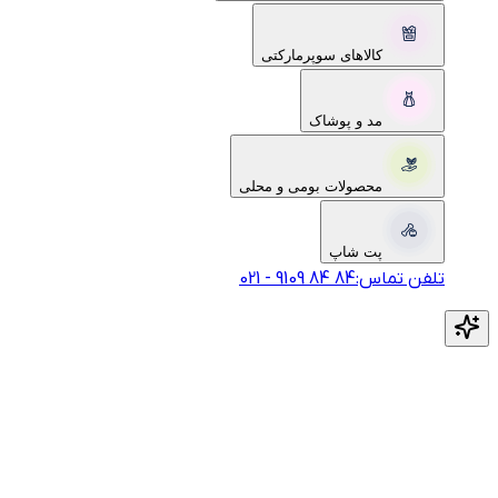
کالاهای سوپرمارکتی
مد و پوشاک
محصولات بومی و محلی
پت شاپ
تلفن تماس:
‎9109‎ ‎84‎ ‎84‎
-
021