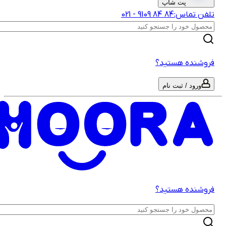
پت شاپ
لفن تماس:
‎9109‎ ‎84‎ ‎84‎
-
021
روشنده هستید؟
ورود / ثبت نام
روشنده هستید؟