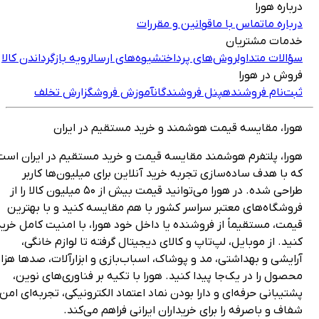
رباره هورا
رباره ما
تماس با ما
قوانین و مقررات
دمات مشتریان
ؤالات متداول
روش‌های پرداخت
شیوه‌های ارسال
رویه بازگرداندن کالا
روش در هورا
بت‌نام فروشنده
پنل فروشندگان
آموزش فروش
گزارش تخلف
ورا، مقایسه قیمت هوشمند و خرید مستقیم در ایران
ورا، پلتفرم هوشمند مقایسه قیمت و خرید مستقیم در ایران است
ه با هدف ساده‌سازی تجربه خرید آنلاین برای میلیون‌ها کاربر
طراحی شده. در هورا می‌توانید قیمت بیش از ۵۰ میلیون کالا را از
روشگاه‌های معتبر سراسر کشور با هم مقایسه کنید و با بهترین
یمت، مستقیماً از فروشنده یا داخل خود هورا، با امنیت کامل خرید
نید. از موبایل، لپ‌تاپ و کالای دیجیتال گرفته تا لوازم خانگی،
رایشی و بهداشتی، مد و پوشاک، اسباب‌بازی و ابزارآلات، صدها هزار
حصول را در یک‌جا پیدا کنید. هورا با تکیه بر فناوری‌های نوین،
شتیبانی حرفه‌ای و دارا بودن نماد اعتماد الکترونیکی، تجربه‌ای امن،
فاف و باصرفه را برای خریداران ایرانی فراهم می‌کند.