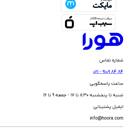
ماره تماس
021 - ‎9109‎ ‎84‎ ‎84
اعت پاسخگویی
نبه تا پنجشنبه ۸:۳۰ تا ۱۷ - جمعه ۹ تا ۱۶
یمیل پشتیبانی
info@hoora.co