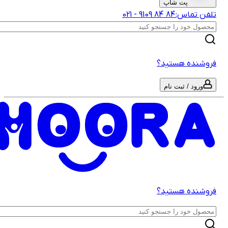
پت شاپ
لفن تماس:
‎9109‎ ‎84‎ ‎84‎
-
021
روشنده هستید؟
ورود / ثبت نام
روشنده هستید؟