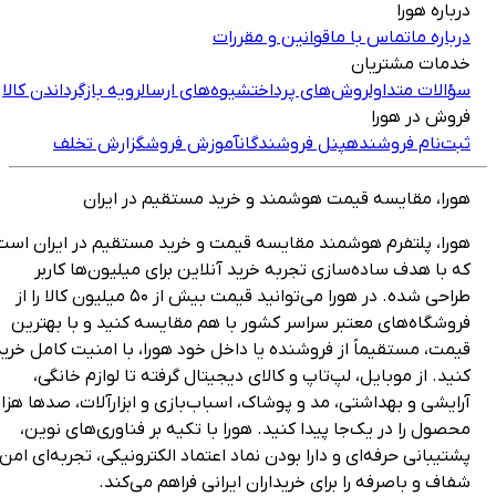
رباره هورا
رباره ما
تماس با ما
قوانین و مقررات
دمات مشتریان
ؤالات متداول
روش‌های پرداخت
شیوه‌های ارسال
رویه بازگرداندن کالا
روش در هورا
بت‌نام فروشنده
پنل فروشندگان
آموزش فروش
گزارش تخلف
ورا، مقایسه قیمت هوشمند و خرید مستقیم در ایران
ورا، پلتفرم هوشمند مقایسه قیمت و خرید مستقیم در ایران است
ه با هدف ساده‌سازی تجربه خرید آنلاین برای میلیون‌ها کاربر
طراحی شده. در هورا می‌توانید قیمت بیش از ۵۰ میلیون کالا را از
روشگاه‌های معتبر سراسر کشور با هم مقایسه کنید و با بهترین
یمت، مستقیماً از فروشنده یا داخل خود هورا، با امنیت کامل خرید
نید. از موبایل، لپ‌تاپ و کالای دیجیتال گرفته تا لوازم خانگی،
رایشی و بهداشتی، مد و پوشاک، اسباب‌بازی و ابزارآلات، صدها هزار
حصول را در یک‌جا پیدا کنید. هورا با تکیه بر فناوری‌های نوین،
شتیبانی حرفه‌ای و دارا بودن نماد اعتماد الکترونیکی، تجربه‌ای امن،
فاف و باصرفه را برای خریداران ایرانی فراهم می‌کند.