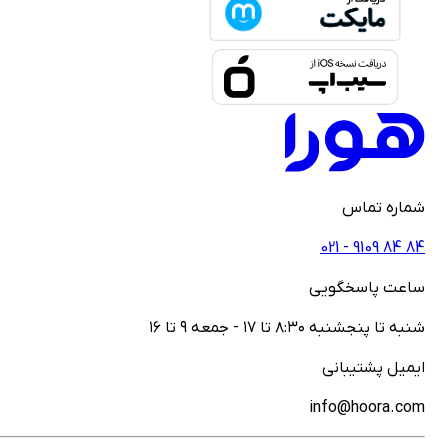
ماره تماس
021 - ‎9109‎ ‎84‎ ‎84
اعت پاسخگویی
نبه تا پنجشنبه ۸:۳۰ تا ۱۷ - جمعه ۹ تا ۱۶
یمیل پشتیبانی
info@hoora.co