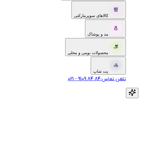
کالاهای سوپرمارکتی
مد و پوشاک
محصولات بومی و محلی
پت شاپ
تلفن تماس:
‎9109‎ ‎84‎ ‎84‎
-
021