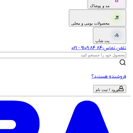
مد و پوشاک
محصولات بومی و محلی
پت شاپ
تلفن تماس:
‎9109‎ ‎84‎ ‎84‎
-
021
فروشنده هستید؟
ورود / ثبت نام