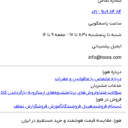
شماره تماس
021 - ‎9109‎ ‎84‎ ‎84‎
ساعت پاسخگویی
شنبه تا پنجشنبه ۸:۳۰ تا ۱۷ - جمعه ۹ تا ۱۶
ایمیل پشتیبانی
info@hoora.com
درباره هورا
درباره ما
تماس با ما
قوانین و مقررات
خدمات مشتریان
سؤالات متداول
روش‌های پرداخت
شیوه‌های ارسال
رویه بازگرداندن کالا
فروش در هورا
ثبت‌نام فروشنده
پنل فروشندگان
آموزش فروش
گزارش تخلف
هورا، مقایسه قیمت هوشمند و خرید مستقیم در ایران