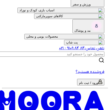
ورزش و سفر
اسباب بازی، کودک و نوزاد
کالاهای سوپرمارکتی
مد و پوشاک
محصولات بومی و محلی
پت شاپ
لفن تماس:
‎9109‎ ‎84‎ ‎84‎
-
021
روشنده هستید؟
ورود / ثبت نام