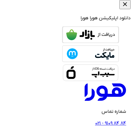
لود اپلیکیشن هورا
هورا
ماره تماس
021 - ‎9109‎ ‎84‎ ‎84