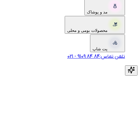
مد و پوشاک
محصولات بومی و محلی
پت شاپ
تلفن تماس:
‎9109‎ ‎84‎ ‎84‎
-
021