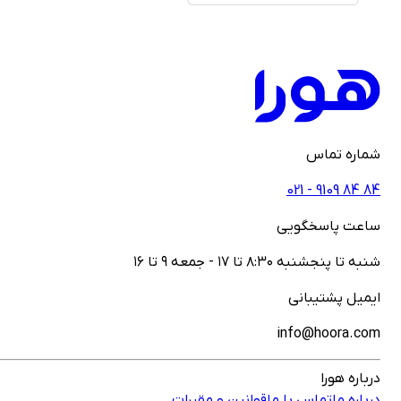
ماره تماس
021 - ‎9109‎ ‎84‎ ‎84
اعت پاسخگویی
نبه تا پنجشنبه ۸:۳۰ تا ۱۷ - جمعه ۹ تا ۱۶
یمیل پشتیبانی
info@hoora.co
رباره هورا
رباره ما
تماس با ما
قوانین و مقررات