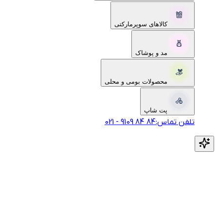
کالاهای سوپرمارکتی
مد و پوشاک
محصولات بومی و محلی
پت شاپ
تلفن تماس:
‎9109‎ ‎84‎ ‎84‎
-
021