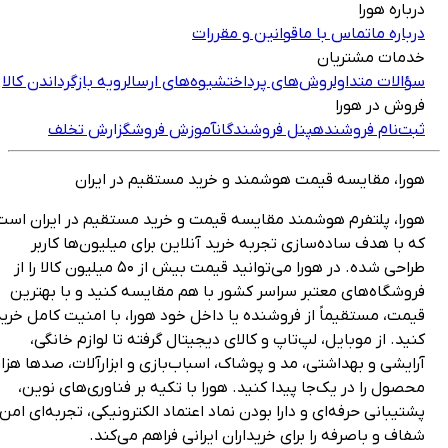
رباره هورا
رباره ما
تماس با ما
قوانین و مقررات
دمات مشتریان
ؤالات متداول
روش‌های پرداخت
شیوه‌های ارسال
رویه بازگرداندن کالا
روش در هورا
بت‌نام فروشنده
پنل فروشندگان
آموزش فروش
گزارش تخلف
ورا، مقایسه قیمت هوشمند و خرید مستقیم در ایران
ورا، پلتفرم هوشمند مقایسه قیمت و خرید مستقیم در ایران است
ه با هدف ساده‌سازی تجربه خرید آنلاین برای میلیون‌ها کاربر
طراحی شده. در هورا می‌توانید قیمت بیش از ۵۰ میلیون کالا را از
روشگاه‌های معتبر سراسر کشور با هم مقایسه کنید و با بهترین
یمت، مستقیماً از فروشنده یا داخل خود هورا، با امنیت کامل خرید
نید. از موبایل، لپ‌تاپ و کالای دیجیتال گرفته تا لوازم خانگی،
رایشی و بهداشتی، مد و پوشاک، اسباب‌بازی و ابزارآلات، صدها هزار
حصول را در یک‌جا پیدا کنید. هورا با تکیه بر فناوری‌های نوین،
شتیبانی حرفه‌ای و دارا بودن نماد اعتماد الکترونیکی، تجربه‌ای امن،
فاف و باصرفه را برای خریداران ایرانی فراهم می‌کند.