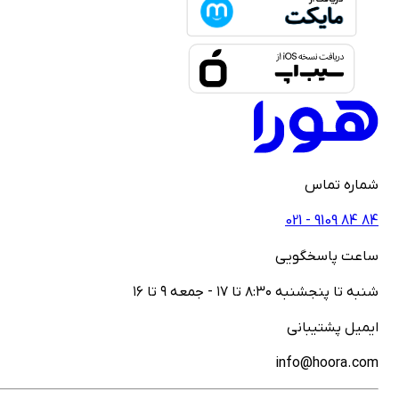
ماره تماس
021 - ‎9109‎ ‎84‎ ‎84
اعت پاسخگویی
نبه تا پنجشنبه ۸:۳۰ تا ۱۷ - جمعه ۹ تا ۱۶
یمیل پشتیبانی
info@hoora.co