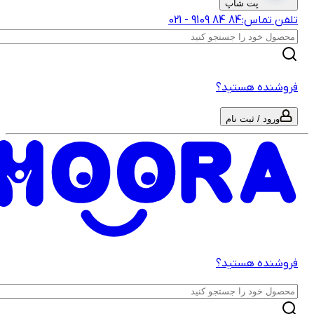
پت شاپ
لفن تماس:
‎9109‎ ‎84‎ ‎84‎
-
021
روشنده هستید؟
ورود / ثبت نام
روشنده هستید؟