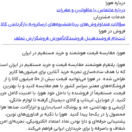
رباره هورا
رباره ما
تماس با ما
قوانین و مقررات
دمات مشتریان
ؤالات متداول
روش‌های پرداخت
شیوه‌های ارسال
رویه بازگرداندن کالا
روش در هورا
بت‌نام فروشنده
پنل فروشندگان
آموزش فروش
گزارش تخلف
ورا، مقایسه قیمت هوشمند و خرید مستقیم در ایران
ورا، پلتفرم هوشمند مقایسه قیمت و خرید مستقیم در ایران است
ه با هدف ساده‌سازی تجربه خرید آنلاین برای میلیون‌ها کاربر
طراحی شده. در هورا می‌توانید قیمت بیش از ۵۰ میلیون کالا را از
روشگاه‌های معتبر سراسر کشور با هم مقایسه کنید و با بهترین
یمت، مستقیماً از فروشنده یا داخل خود هورا، با امنیت کامل خرید
نید. از موبایل، لپ‌تاپ و کالای دیجیتال گرفته تا لوازم خانگی،
رایشی و بهداشتی، مد و پوشاک، اسباب‌بازی و ابزارآلات، صدها هزار
حصول را در یک‌جا پیدا کنید. هورا با تکیه بر فناوری‌های نوین،
شتیبانی حرفه‌ای و دارا بودن نماد اعتماد الکترونیکی، تجربه‌ای امن،
فاف و باصرفه را برای خریداران ایرانی فراهم می‌کند.