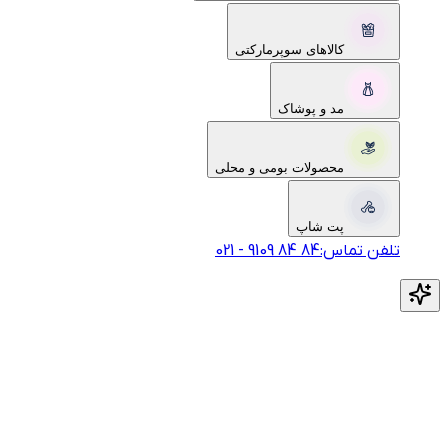
کالاهای سوپرمارکتی
مد و پوشاک
محصولات بومی و محلی
پت شاپ
تلفن تماس:
‎9109‎ ‎84‎ ‎84‎
-
021