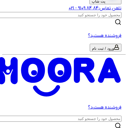
پت شاپ
لفن تماس:
‎9109‎ ‎84‎ ‎84‎
-
021
روشنده هستید؟
ورود / ثبت نام
روشنده هستید؟