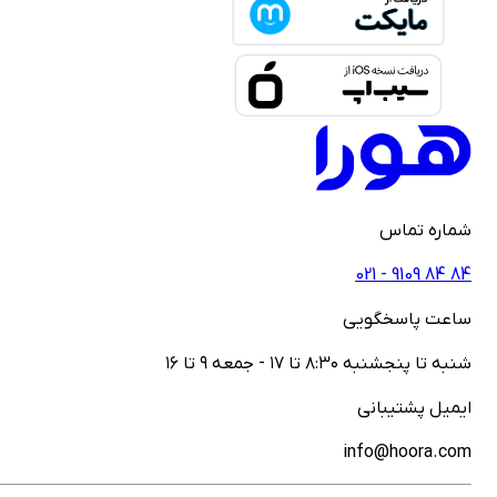
ماره تماس
021 - ‎9109‎ ‎84‎ ‎84
اعت پاسخگویی
نبه تا پنجشنبه ۸:۳۰ تا ۱۷ - جمعه ۹ تا ۱۶
یمیل پشتیبانی
info@hoora.co