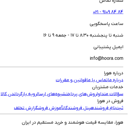
شماره تماس
021 - ‎9109‎ ‎84‎ ‎84‎
ساعت پاسخگویی
شنبه تا پنجشنبه ۸:۳۰ تا ۱۷ - جمعه ۹ تا ۱۶
ایمیل پشتیبانی
info@hoora.com
درباره هورا
درباره ما
تماس با ما
قوانین و مقررات
خدمات مشتریان
سؤالات متداول
روش‌های پرداخت
شیوه‌های ارسال
رویه بازگرداندن کالا
فروش در هورا
ثبت‌نام فروشنده
پنل فروشندگان
آموزش فروش
گزارش تخلف
هورا، مقایسه قیمت هوشمند و خرید مستقیم در ایران