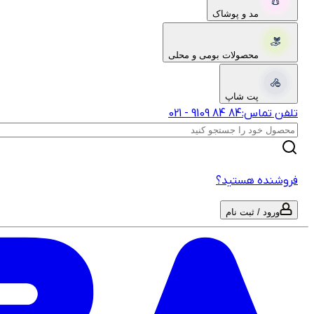
مد و پوشاک
محصولات بومی و محلی
پت شاپ
تلفن تماس:
‎9109‎ ‎84‎ ‎84‎
-
021
فروشنده هستید؟
ورود / ثبت نام