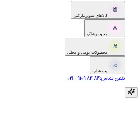
کالاهای سوپرمارکتی
مد و پوشاک
محصولات بومی و محلی
پت شاپ
تلفن تماس:
‎9109‎ ‎84‎ ‎84‎
-
021