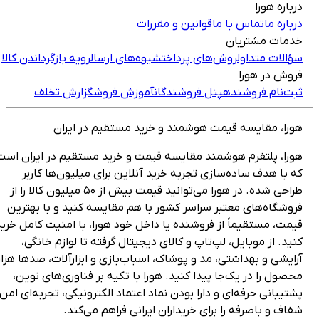
رباره هورا
رباره ما
تماس با ما
قوانین و مقررات
دمات مشتریان
ؤالات متداول
روش‌های پرداخت
شیوه‌های ارسال
رویه بازگرداندن کالا
روش در هورا
بت‌نام فروشنده
پنل فروشندگان
آموزش فروش
گزارش تخلف
ورا، مقایسه قیمت هوشمند و خرید مستقیم در ایران
ورا، پلتفرم هوشمند مقایسه قیمت و خرید مستقیم در ایران است
ه با هدف ساده‌سازی تجربه خرید آنلاین برای میلیون‌ها کاربر
طراحی شده. در هورا می‌توانید قیمت بیش از ۵۰ میلیون کالا را از
روشگاه‌های معتبر سراسر کشور با هم مقایسه کنید و با بهترین
یمت، مستقیماً از فروشنده یا داخل خود هورا، با امنیت کامل خرید
نید. از موبایل، لپ‌تاپ و کالای دیجیتال گرفته تا لوازم خانگی،
رایشی و بهداشتی، مد و پوشاک، اسباب‌بازی و ابزارآلات، صدها هزار
حصول را در یک‌جا پیدا کنید. هورا با تکیه بر فناوری‌های نوین،
شتیبانی حرفه‌ای و دارا بودن نماد اعتماد الکترونیکی، تجربه‌ای امن،
فاف و باصرفه را برای خریداران ایرانی فراهم می‌کند.