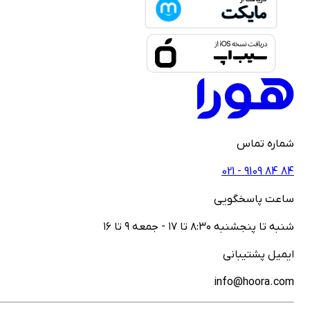
ماره تماس
021 - ‎9109‎ ‎84‎ ‎84
اعت پاسخگویی
نبه تا پنجشنبه ۸:۳۰ تا ۱۷ - جمعه ۹ تا ۱۶
یمیل پشتیبانی
info@hoora.co