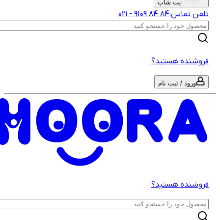
پت شاپ
لفن تماس:
‎9109‎ ‎84‎ ‎84‎
-
021
روشنده هستید؟
ورود / ثبت نام
روشنده هستید؟