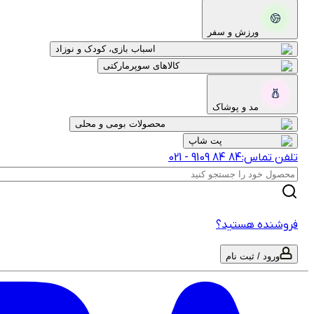
ورزش و سفر
اسباب بازی، کودک و نوزاد
کالاهای سوپرمارکتی
مد و پوشاک
محصولات بومی و محلی
پت شاپ
تلفن تماس:
‎9109‎ ‎84‎ ‎84‎
-
021
فروشنده هستید؟
ورود / ثبت نام