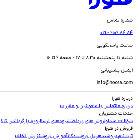
شماره تماس
021 - ‎9109‎ ‎84‎ ‎84‎
ساعت پاسخگویی
شنبه تا پنجشنبه ۸:۳۰ تا ۱۷ - جمعه ۹ تا ۱۶
ایمیل پشتیبانی
info@hoora.com
درباره هورا
درباره ما
تماس با ما
قوانین و مقررات
خدمات مشتریان
سؤالات متداول
روش‌های پرداخت
شیوه‌های ارسال
رویه بازگرداندن کالا
فروش در هورا
ثبت‌نام فروشنده
پنل فروشندگان
آموزش فروش
گزارش تخلف