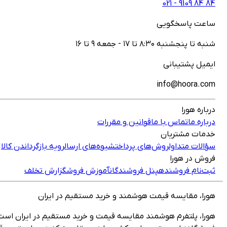
021 - ‎9109‎ ‎84‎ ‎84‎
ساعت پاسخگویی
شنبه تا پنجشنبه ۸:۳۰ تا ۱۷ - جمعه ۹ تا ۱۶
ایمیل پشتیبانی
info@hoora.com
درباره هورا
درباره ما
تماس با ما
قوانین و مقررات
خدمات مشتریان
سؤالات متداول
روش‌های پرداخت
شیوه‌های ارسال
رویه بازگرداندن کالا
فروش در هورا
ثبت‌نام فروشنده
پنل فروشندگان
آموزش فروش
گزارش تخلف
هورا، مقایسه قیمت هوشمند و خرید مستقیم در ایران