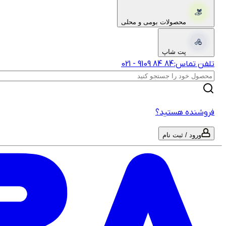
محصولات بومی و محلی
پت شاپ
تلفن تماس:
‎9109‎ ‎84‎ ‎84‎
-
021
فروشنده هستید؟
ورود / ثبت نام