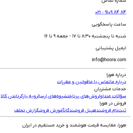
شماره تماس
021 - ‎9109‎ ‎84‎ ‎84‎
ساعت پاسخگویی
شنبه تا پنجشنبه ۸:۳۰ تا ۱۷ - جمعه ۹ تا ۱۶
ایمیل پشتیبانی
info@hoora.com
درباره هورا
درباره ما
تماس با ما
قوانین و مقررات
خدمات مشتریان
سؤالات متداول
روش‌های پرداخت
شیوه‌های ارسال
رویه بازگرداندن کالا
فروش در هورا
ثبت‌نام فروشنده
پنل فروشندگان
آموزش فروش
گزارش تخلف
هورا، مقایسه قیمت هوشمند و خرید مستقیم در ایران