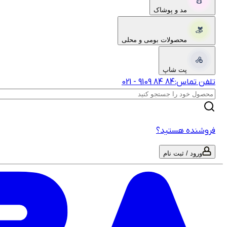
مد و پوشاک
محصولات بومی و محلی
پت شاپ
تلفن تماس:
‎9109‎ ‎84‎ ‎84‎
-
021
فروشنده هستید؟
ورود / ثبت نام