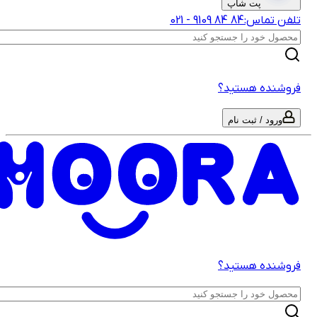
پت شاپ
لفن تماس:
‎9109‎ ‎84‎ ‎84‎
-
021
روشنده هستید؟
ورود / ثبت نام
روشنده هستید؟