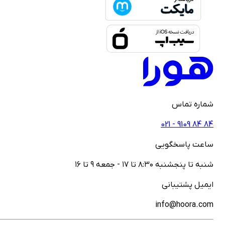
ماره تماس
021 - ‎9109‎ ‎84‎ ‎84
اعت پاسخگویی
نبه تا پنجشنبه ۸:۳۰ تا ۱۷ - جمعه ۹ تا ۱۶
یمیل پشتیبانی
info@hoora.co