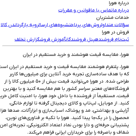
رباره هورا
رباره ما
تماس با ما
قوانین و مقررات
دمات مشتریان
ؤالات متداول
روش‌های پرداخت
شیوه‌های ارسال
رویه بازگرداندن کالا
روش در هورا
بت‌نام فروشنده
پنل فروشندگان
آموزش فروش
گزارش تخلف
ورا، مقایسه قیمت هوشمند و خرید مستقیم در ایران
ورا، پلتفرم هوشمند مقایسه قیمت و خرید مستقیم در ایران است
ه با هدف ساده‌سازی تجربه خرید آنلاین برای میلیون‌ها کاربر
طراحی شده. در هورا می‌توانید قیمت بیش از ۵۰ میلیون کالا را از
روشگاه‌های معتبر سراسر کشور با هم مقایسه کنید و با بهترین
یمت، مستقیماً از فروشنده یا داخل خود هورا، با امنیت کامل خرید
نید. از موبایل، لپ‌تاپ و کالای دیجیتال گرفته تا لوازم خانگی،
رایشی و بهداشتی، مد و پوشاک، اسباب‌بازی و ابزارآلات، صدها هزار
حصول را در یک‌جا پیدا کنید. هورا با تکیه بر فناوری‌های نوین،
شتیبانی حرفه‌ای و دارا بودن نماد اعتماد الکترونیکی، تجربه‌ای امن،
فاف و باصرفه را برای خریداران ایرانی فراهم می‌کند.