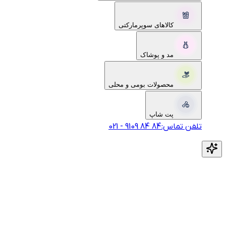
کالاهای سوپرمارکتی
مد و پوشاک
محصولات بومی و محلی
پت شاپ
تلفن تماس:
‎9109‎ ‎84‎ ‎84‎
-
021