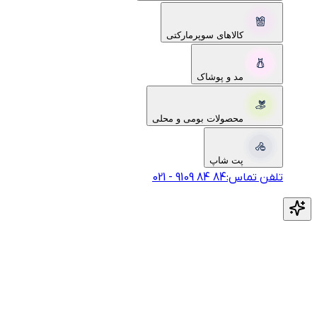
کالاهای سوپرمارکتی
مد و پوشاک
محصولات بومی و محلی
پت شاپ
تلفن تماس:
‎9109‎ ‎84‎ ‎84‎
-
021