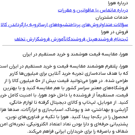
رباره هورا
رباره ما
تماس با ما
قوانین و مقررات
دمات مشتریان
ؤالات متداول
روش‌های پرداخت
شیوه‌های ارسال
رویه بازگرداندن کالا
روش در هورا
بت‌نام فروشنده
پنل فروشندگان
آموزش فروش
گزارش تخلف
ورا، مقایسه قیمت هوشمند و خرید مستقیم در ایران
ورا، پلتفرم هوشمند مقایسه قیمت و خرید مستقیم در ایران است
ه با هدف ساده‌سازی تجربه خرید آنلاین برای میلیون‌ها کاربر
طراحی شده. در هورا می‌توانید قیمت بیش از ۵۰ میلیون کالا را از
روشگاه‌های معتبر سراسر کشور با هم مقایسه کنید و با بهترین
یمت، مستقیماً از فروشنده یا داخل خود هورا، با امنیت کامل خرید
نید. از موبایل، لپ‌تاپ و کالای دیجیتال گرفته تا لوازم خانگی،
رایشی و بهداشتی، مد و پوشاک، اسباب‌بازی و ابزارآلات، صدها هزار
حصول را در یک‌جا پیدا کنید. هورا با تکیه بر فناوری‌های نوین،
شتیبانی حرفه‌ای و دارا بودن نماد اعتماد الکترونیکی، تجربه‌ای امن،
فاف و باصرفه را برای خریداران ایرانی فراهم می‌کند.