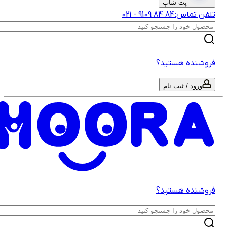
پت شاپ
لفن تماس:
‎9109‎ ‎84‎ ‎84‎
-
021
روشنده هستید؟
ورود / ثبت نام
روشنده هستید؟