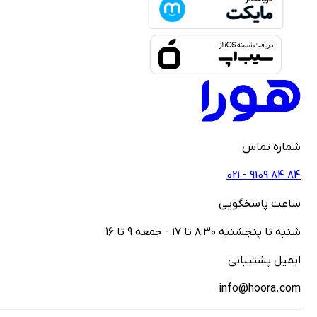
ماره تماس
021 - ‎9109‎ ‎84‎ ‎84
اعت پاسخگویی
نبه تا پنجشنبه ۸:۳۰ تا ۱۷ - جمعه ۹ تا ۱۶
یمیل پشتیبانی
info@hoora.co