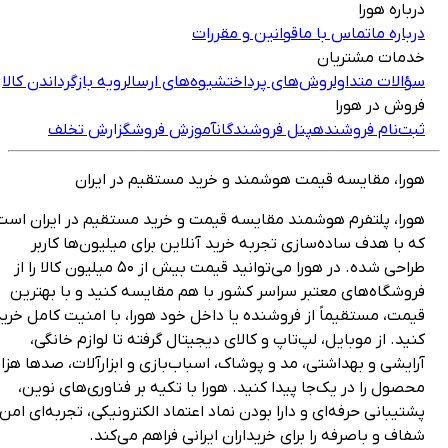
رباره هورا
رباره ما
تماس با ما
قوانین و مقررات
دمات مشتریان
ؤالات متداول
روش‌های پرداخت
شیوه‌های ارسال
رویه بازگرداندن کالا
روش در هورا
بت‌نام فروشنده
پنل فروشندگان
آموزش فروش
گزارش تخلف
ورا، مقایسه قیمت هوشمند و خرید مستقیم در ایران
ورا، پلتفرم هوشمند مقایسه قیمت و خرید مستقیم در ایران است
ه با هدف ساده‌سازی تجربه خرید آنلاین برای میلیون‌ها کاربر
طراحی شده. در هورا می‌توانید قیمت بیش از ۵۰ میلیون کالا را از
روشگاه‌های معتبر سراسر کشور با هم مقایسه کنید و با بهترین
یمت، مستقیماً از فروشنده یا داخل خود هورا، با امنیت کامل خرید
نید. از موبایل، لپ‌تاپ و کالای دیجیتال گرفته تا لوازم خانگی،
رایشی و بهداشتی، مد و پوشاک، اسباب‌بازی و ابزارآلات، صدها هزار
حصول را در یک‌جا پیدا کنید. هورا با تکیه بر فناوری‌های نوین،
شتیبانی حرفه‌ای و دارا بودن نماد اعتماد الکترونیکی، تجربه‌ای امن،
فاف و باصرفه را برای خریداران ایرانی فراهم می‌کند.