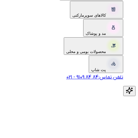
کالاهای سوپرمارکتی
مد و پوشاک
محصولات بومی و محلی
پت شاپ
تلفن تماس:
‎9109‎ ‎84‎ ‎84‎
-
021