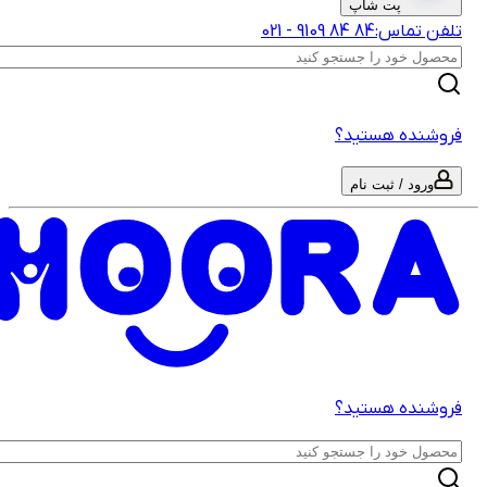
پت شاپ
لفن تماس:
‎9109‎ ‎84‎ ‎84‎
-
021
روشنده هستید؟
ورود / ثبت نام
روشنده هستید؟