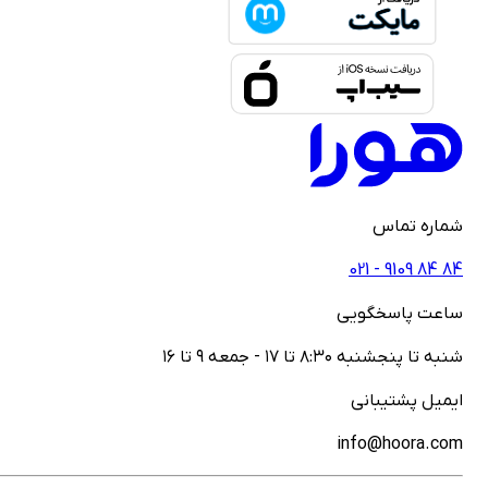
ماره تماس
021 - ‎9109‎ ‎84‎ ‎84
اعت پاسخگویی
نبه تا پنجشنبه ۸:۳۰ تا ۱۷ - جمعه ۹ تا ۱۶
یمیل پشتیبانی
info@hoora.co