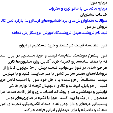
رباره هورا
رباره ما
تماس با ما
قوانین و مقررات
دمات مشتریان
ؤالات متداول
روش‌های پرداخت
شیوه‌های ارسال
رویه بازگرداندن کالا
روش در هورا
بت‌نام فروشنده
پنل فروشندگان
آموزش فروش
گزارش تخلف
ورا، مقایسه قیمت هوشمند و خرید مستقیم در ایران
ورا، پلتفرم هوشمند مقایسه قیمت و خرید مستقیم در ایران است
ه با هدف ساده‌سازی تجربه خرید آنلاین برای میلیون‌ها کاربر
طراحی شده. در هورا می‌توانید قیمت بیش از ۵۰ میلیون کالا را از
روشگاه‌های معتبر سراسر کشور با هم مقایسه کنید و با بهترین
یمت، مستقیماً از فروشنده یا داخل خود هورا، با امنیت کامل خرید
نید. از موبایل، لپ‌تاپ و کالای دیجیتال گرفته تا لوازم خانگی،
رایشی و بهداشتی، مد و پوشاک، اسباب‌بازی و ابزارآلات، صدها هزار
حصول را در یک‌جا پیدا کنید. هورا با تکیه بر فناوری‌های نوین،
شتیبانی حرفه‌ای و دارا بودن نماد اعتماد الکترونیکی، تجربه‌ای امن،
فاف و باصرفه را برای خریداران ایرانی فراهم می‌کند.