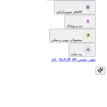
کالاهای سوپرمارکتی
مد و پوشاک
محصولات بومی و محلی
پت شاپ
تلفن تماس:
‎9109‎ ‎84‎ ‎84‎
-
021