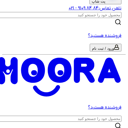
پت شاپ
لفن تماس:
‎9109‎ ‎84‎ ‎84‎
-
021
روشنده هستید؟
ورود / ثبت نام
روشنده هستید؟