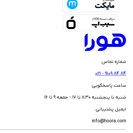
ماره تماس
021 - ‎9109‎ ‎84‎ ‎84
اعت پاسخگویی
نبه تا پنجشنبه ۸:۳۰ تا ۱۷ - جمعه ۹ تا ۱۶
یمیل پشتیبانی
info@hoora.co