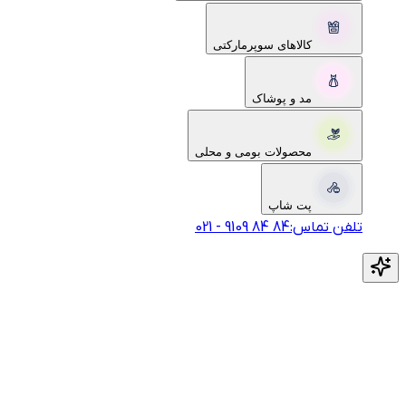
کالاهای سوپرمارکتی
مد و پوشاک
محصولات بومی و محلی
پت شاپ
تلفن تماس:
‎9109‎ ‎84‎ ‎84‎
-
021