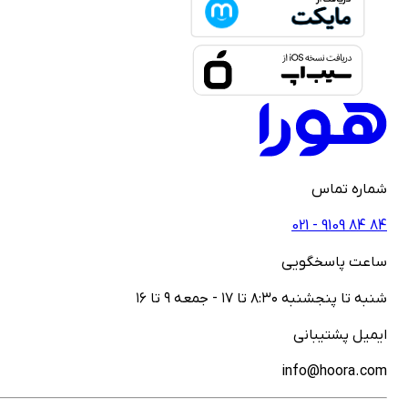
ماره تماس
021 - ‎9109‎ ‎84‎ ‎84
اعت پاسخگویی
نبه تا پنجشنبه ۸:۳۰ تا ۱۷ - جمعه ۹ تا ۱۶
یمیل پشتیبانی
info@hoora.co