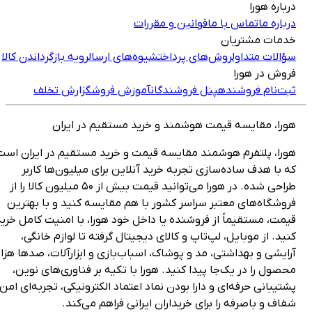
رباره هورا
رباره ما
تماس با ما
قوانین و مقررات
دمات مشتریان
ؤالات متداول
روش‌های پرداخت
شیوه‌های ارسال
رویه بازگرداندن کالا
روش در هورا
بت‌نام فروشنده
پنل فروشندگان
آموزش فروش
گزارش تخلف
ورا، مقایسه قیمت هوشمند و خرید مستقیم در ایران
ورا، پلتفرم هوشمند مقایسه قیمت و خرید مستقیم در ایران است
ه با هدف ساده‌سازی تجربه خرید آنلاین برای میلیون‌ها کاربر
طراحی شده. در هورا می‌توانید قیمت بیش از ۵۰ میلیون کالا را از
روشگاه‌های معتبر سراسر کشور با هم مقایسه کنید و با بهترین
یمت، مستقیماً از فروشنده یا داخل خود هورا، با امنیت کامل خرید
نید. از موبایل، لپ‌تاپ و کالای دیجیتال گرفته تا لوازم خانگی،
رایشی و بهداشتی، مد و پوشاک، اسباب‌بازی و ابزارآلات، صدها هزار
حصول را در یک‌جا پیدا کنید. هورا با تکیه بر فناوری‌های نوین،
شتیبانی حرفه‌ای و دارا بودن نماد اعتماد الکترونیکی، تجربه‌ای امن،
فاف و باصرفه را برای خریداران ایرانی فراهم می‌کند.