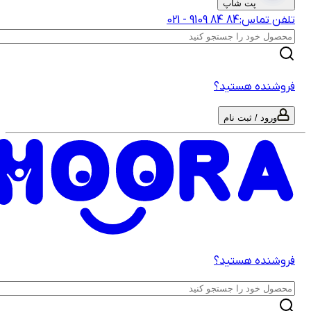
پت شاپ
لفن تماس:
‎9109‎ ‎84‎ ‎84‎
-
021
روشنده هستید؟
ورود / ثبت نام
روشنده هستید؟