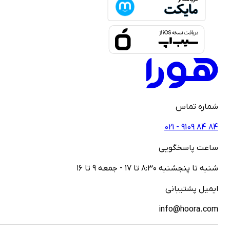
ماره تماس
021 - ‎9109‎ ‎84‎ ‎84
اعت پاسخگویی
نبه تا پنجشنبه ۸:۳۰ تا ۱۷ - جمعه ۹ تا ۱۶
یمیل پشتیبانی
info@hoora.co