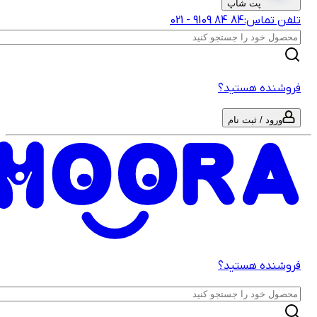
پت شاپ
لفن تماس:
‎9109‎ ‎84‎ ‎84‎
-
021
روشنده هستید؟
ورود / ثبت نام
روشنده هستید؟