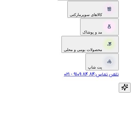
کالاهای سوپرمارکتی
مد و پوشاک
محصولات بومی و محلی
پت شاپ
تلفن تماس:
‎9109‎ ‎84‎ ‎84‎
-
021