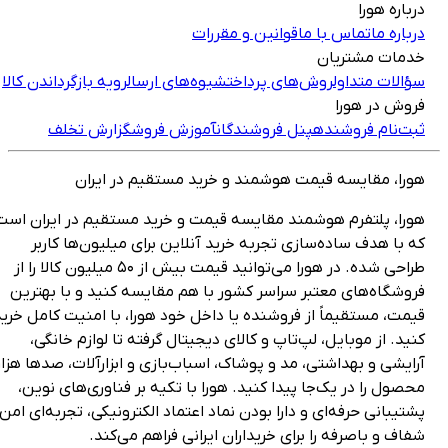
رباره هورا
رباره ما
تماس با ما
قوانین و مقررات
دمات مشتریان
ؤالات متداول
روش‌های پرداخت
شیوه‌های ارسال
رویه بازگرداندن کالا
روش در هورا
بت‌نام فروشنده
پنل فروشندگان
آموزش فروش
گزارش تخلف
ورا، مقایسه قیمت هوشمند و خرید مستقیم در ایران
ورا، پلتفرم هوشمند مقایسه قیمت و خرید مستقیم در ایران است
ه با هدف ساده‌سازی تجربه خرید آنلاین برای میلیون‌ها کاربر
طراحی شده. در هورا می‌توانید قیمت بیش از ۵۰ میلیون کالا را از
روشگاه‌های معتبر سراسر کشور با هم مقایسه کنید و با بهترین
یمت، مستقیماً از فروشنده یا داخل خود هورا، با امنیت کامل خرید
نید. از موبایل، لپ‌تاپ و کالای دیجیتال گرفته تا لوازم خانگی،
رایشی و بهداشتی، مد و پوشاک، اسباب‌بازی و ابزارآلات، صدها هزار
حصول را در یک‌جا پیدا کنید. هورا با تکیه بر فناوری‌های نوین،
شتیبانی حرفه‌ای و دارا بودن نماد اعتماد الکترونیکی، تجربه‌ای امن،
فاف و باصرفه را برای خریداران ایرانی فراهم می‌کند.